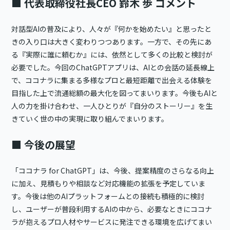
■ 代表取締役社長CEO 鈴木 歩 コメント
対話型AIの普及により、人々が『何かを始めたい』と思ったと
きの入り口は大きく変わりつつあります。一方で、その先にあ
る『実際に誰に頼むか』には、依然として多くの比較と検討が
必要でした。今回のChatGPTアプリは、AIとの会話の延長線上
で、ココナラに集まる多様なプロと最短距離で出会える体験を
目指した上で流通総額の最大化を図ってまいります。今後もAIと
人の力を掛け合わせ、一人ひとりが『自分のストーリー』を生
きていく世の中の実現に取り組んでまいります。
■ 今後の展望
「ココナラ for ChatGPT」は、今後、提案精度のさらなる向上
に加え、見積もりや相談など対応機能の拡張を予定していま
す。今後は他のAIプラットフォームとの接続も積極的に検討
し、ユーザーが普段利用するAIの中から、必要なときにココナ
ラが抱えるプロ人材やサービスに発注できる環境を広げてまい