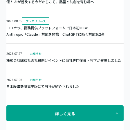
催！ AIが普及する今だからこそ、熱量と共創を育む場へ
2026.08.05
プレスリリース
ココナラ、役務提供プラットフォームで日本初※1の
Anthropic「Claude」対応を開始 ChatGPTに続く対応第2弾
2026.07.27
お知らせ
株式会社講談社の社員向けイベントに当社専門役員・竹下が登壇しました
2026.07.06
お知らせ
日本経済新聞電子版にて当社が紹介されました
詳しく見る