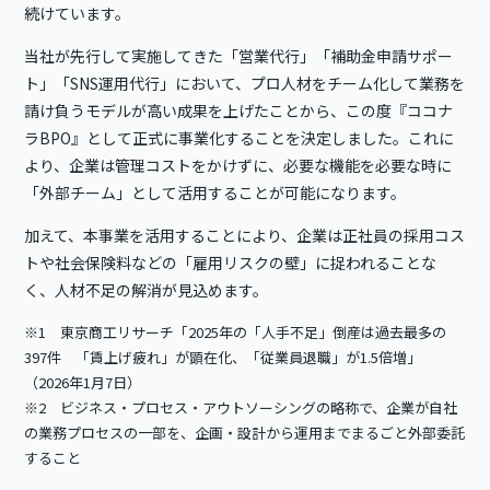
続けています。
当社が先行して実施してきた「営業代行」「補助金申請サポー
ト」「SNS運用代行」において、プロ人材をチーム化して業務を
請け負うモデルが高い成果を上げたことから、この度『ココナ
ラBPO』として正式に事業化することを決定しました。これに
より、企業は管理コストをかけずに、必要な機能を必要な時に
「外部チーム」として活用することが可能になります。
加えて、本事業を活用することにより、企業は正社員の採用コス
トや社会保険料などの「雇用リスクの壁」に捉われることな
く、人材不足の解消が見込めます。
※1 東京商工リサーチ「2025年の「人手不足」倒産は過去最多の
397件 「賃上げ疲れ」が顕在化、「従業員退職」が1.5倍増」
（2026年1月7日）
※2 ビジネス・プロセス・アウトソーシングの略称で、企業が自社
の業務プロセスの一部を、企画・設計から運用までまるごと外部委託
すること