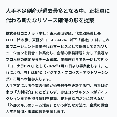
人手不足倒産が過去最多となる中、正社員に
代わる新たなリソース確保の形を提案
株式会社ココナラ（本社：東京都渋谷区、代表取締役社長
CEO：鈴木 歩、東証グロース：4176、以下「当社」）は、これ
までエージェント事業や代行サービスとして提供してきたソリ
ューションを総合・体系化し、企業の業務課題に対して最適な
プロ人材の選定からチーム編成、業務遂行までを一括して担う
『ココナラBPO』として2026年1月13日より事業化します。こ
れにより、当社はBPO（ビジネス・プロセス・アウトソーシン
グ）市場へ本格参入します。
人手不足による企業の倒産が過去最多を更新する中、当社は従
来の「人材紹介」にとどまらず、専任コンサルタントがディレ
クションまでを担う体制を構築。正社員採用だけに頼らない
「外部スキルのチーム活用」という新たな方法で、企業の労働
力不足解消と事業成長を支援します。