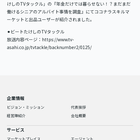
けしのTVタックル」の『年金だけでは暮らせない！？まだまだ
働けるシニアのアルバイト事情を調査』にてココナラスキルマ
ーケットと出品ユーザーが紹介されました。
⚫︎ビートたけしのTVタックル
放送内容ページ：
https://www.tv-
asahi.co.jp/tvtackle/backnumber2/0125/
企業情報
ビジョン・ミッション
代表挨拶
経営陣紹介
会社概要
サービス
マーケットプレイス
エージェント