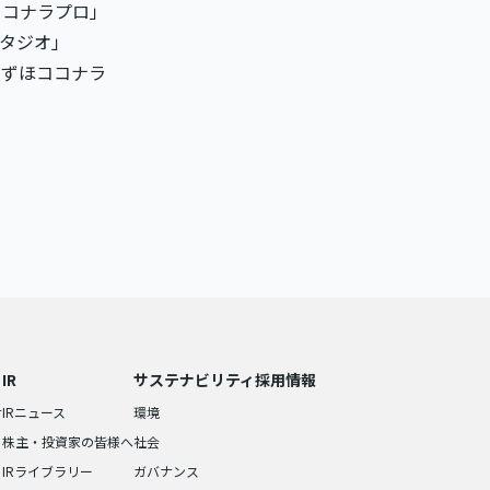
ココナラプロ」
スタジオ」
みずほココナラ
IR
サステナビリティ
採用情報
せ
IRニュース
環境
株主・投資家の皆様へ
社会
IRライブラリー
ガバナンス