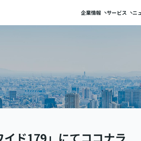
企業情報
サービス
ニ
イド179」にてココナラ