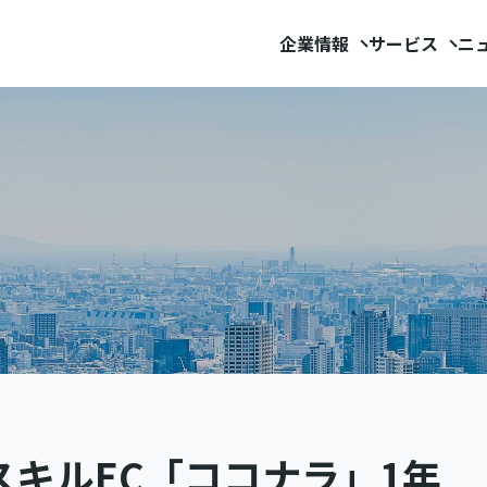
企業情報
サービス
ニ
キルEC「ココナラ」1年